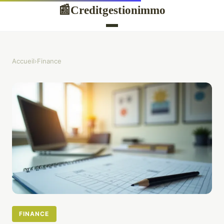
Creditgestionimmo
📰
Accueil
›
Finance
FINANCE